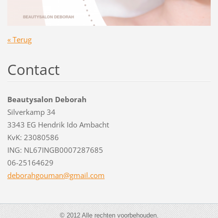
« Terug
Contact
Beautysalon Deborah
Silverkamp 34
3343 EG Hendrik Ido Ambacht
KvK: 23080586
ING: NL67INGB0007287685
06-25164629
deborahg
ouman@gm
ail.com
© 2012 Alle rechten voorbehouden.