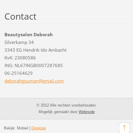
Contact
Beautysalon Deborah
Silverkamp 34
3343 EG Hendrik Ido Ambacht
KvK: 23080586
ING: NL67INGB0007287685
06-25164629
deborahg
ouman@gm
ail.com
© 2012 Alle rechten voorbehouden.
Mogelijk gemaakt door
Webnode
Bekijk:
Mobiel
|
Desktop