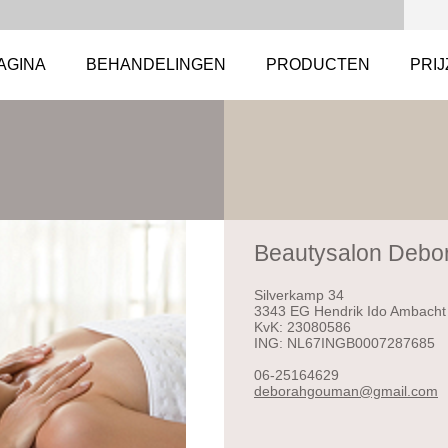
AGINA
BEHANDELINGEN
PRODUCTEN
PRI
Beautysalon Debo
Silverkamp 34
3343 EG Hendrik Ido Ambacht
KvK: 23080586
ING: NL67INGB0007287685
06-25164629
deborahg
ouman@gm
ail.com