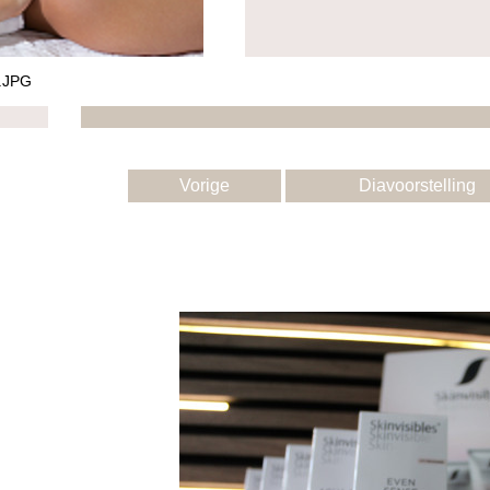
.JPG
Vorige
Diavoorstelling