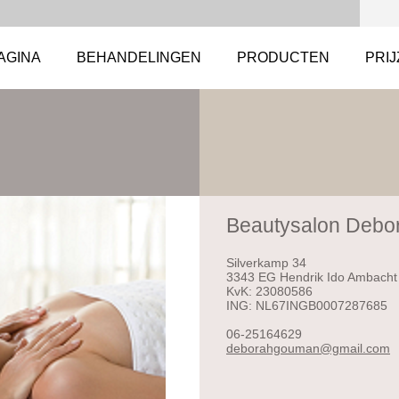
AGINA
BEHANDELINGEN
PRODUCTEN
PRI
Beautysalon Debo
Silverkamp 34
3343 EG Hendrik Ido Ambacht
KvK: 23080586
ING: NL67INGB0007287685
06-25164629
deborahg
ouman@gm
ail.com